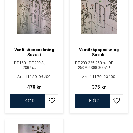
Ventilkåpspackning
Ventilkåpspackning
Suzuki
Suzuki
DF 150 - DF 200 A,
DF 200-225-250 hk, DF
2867 cc
250 AP-300-300 AP,
4028 cc samt DF 300 B-
11189-96J00
11179-93J00
350 A, 4390 cc, styrbord
476
kr
375
kr
KÖP
KÖP
Lägg till i favoriter
Lägg till