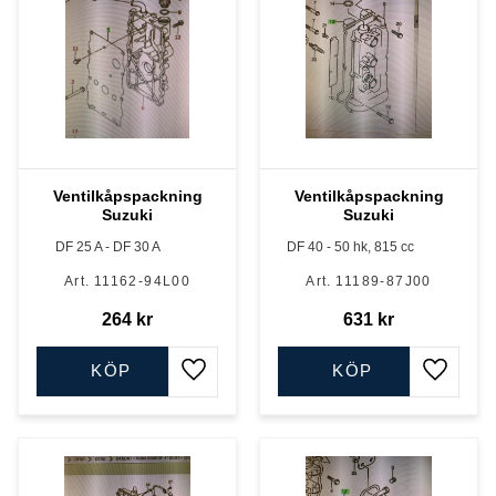
Ventilkåpspackning
Ventilkåpspackning
Suzuki
Suzuki
DF 25 A - DF 30 A
DF 40 - 50 hk, 815 cc
11162-94L00
11189-87J00
264
kr
631
kr
KÖP
KÖP
Lägg till i favoriter
Lägg till