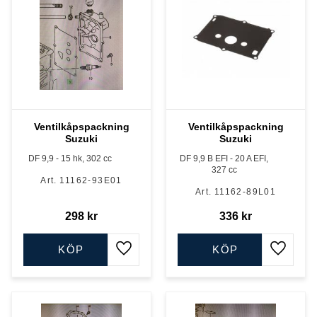
Ventilkåpspackning
Ventilkåpspackning
Suzuki
Suzuki
DF 9,9 - 15 hk, 302 cc
DF 9,9 B EFI - 20 A EFI,
327 cc
11162-93E01
11162-89L01
298
kr
336
kr
KÖP
KÖP
Lägg till i favoriter
Lägg till