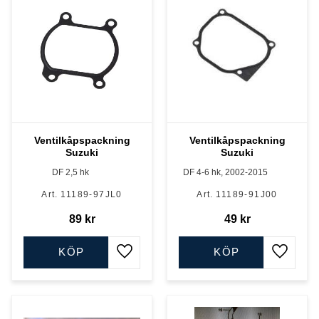
Ventilkåpspackning
Ventilkåpspackning
Suzuki
Suzuki
DF 2,5 hk
DF 4-6 hk, 2002-2015
11189-97JL0
11189-91J00
89
kr
49
kr
KÖP
KÖP
Lägg till i favoriter
Lägg till