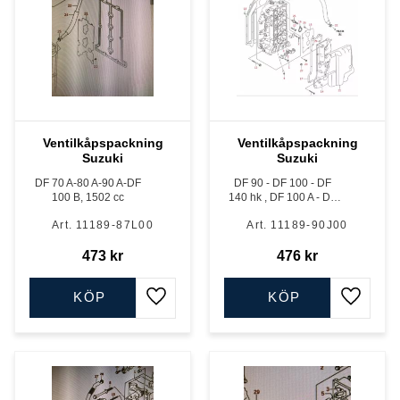
Ventilkåpspackning
Ventilkåpspackning
Suzuki
Suzuki
DF 70 A-80 A-90 A-DF
DF 90 - DF 100 - DF
100 B, 1502 cc
140 hk , DF 100 A - DF
140 A, DF 115 BG - DF
11189-87L00
11189-90J00
140 BG
473
kr
476
kr
KÖP
KÖP
Lägg till i favoriter
Lägg till