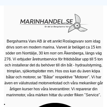
Bergshamra Varv AB är ett anrikt Roslagsvarv som idag
drivs som en modern marina. Varvet är beläget ca 15 km
söder om Norrtälje, 30 km norr om Åkersberga, längs väg
276. Vi erbjuder åretruntservice för fritidsbåtar upp till 5 ton
och installerar det du behöver till din båt - hydraulstyrning,
trimplan, sjökortsplotter mm. Hos oss kan du även köpa
båtar och motorer, se "Båtar" respektive "Motorer". Vi har
även en välutrustad motorverkstad och våra mekaniker går
årligen kurser hos våra leverantörer. Vi reparerar din
marinmotor, våra märken hittar du under fliken "Service".