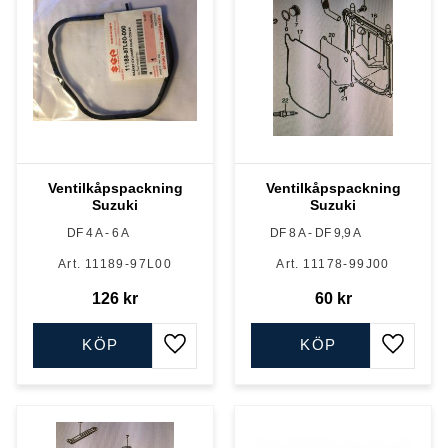
Ventilkåpspackning
Ventilkåpspackning
Suzuki
Suzuki
DF 4 A - 6 A
DF 8 A - DF 9,9 A
11189-97L00
11178-99J00
126
kr
60
kr
KÖP
KÖP
Lägg till i favoriter
Lägg till