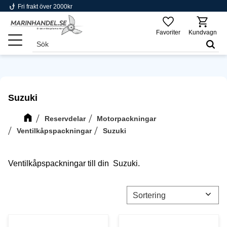
phishing
Fri frakt över 2000kr
Meny
Favoriter
Kundvagn
Suzuki
Reservdelar
Motorpackningar
Ventilkåpspackningar
Suzuki
Ventilkåpspackningar till din Suzuki.
Välj sortering