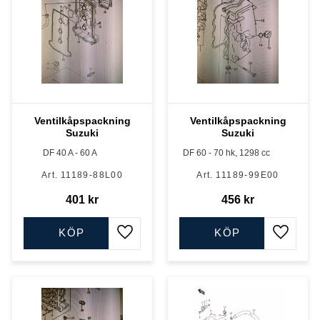
Ventilkåpspackning
Ventilkåpspackning
Suzuki
Suzuki
DF 40 A - 60 A
DF 60 - 70 hk, 1298 cc
11189-88L00
11189-99E00
401
kr
456
kr
KÖP
KÖP
Lägg till i favoriter
Lägg till