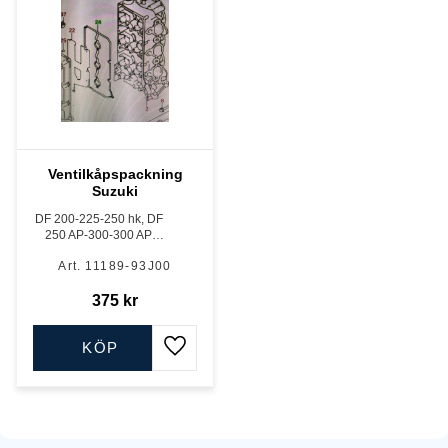
Ventilkåpspackning
Suzuki
DF 200-225-250 hk, DF
250 AP-300-300 AP,
4028 cc samt DF 300 B
11189-93J00
-350 A, 4390 cc, babord
375
kr
KÖP
Lägg till i favoriter