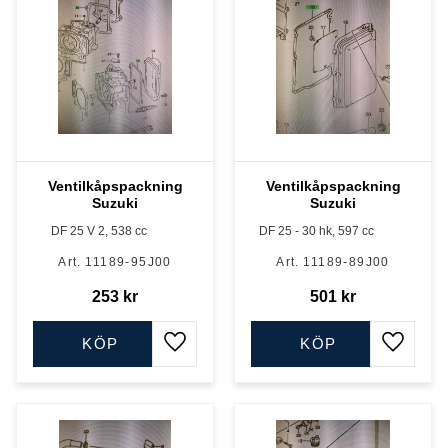
Ventilkåpspackning
Ventilkåpspackning
Suzuki
Suzuki
DF 25 V 2, 538 cc
DF 25 - 30 hk, 597 cc
11189-95J00
11189-89J00
253
kr
501
kr
KÖP
KÖP
Lägg till i favoriter
Lägg till