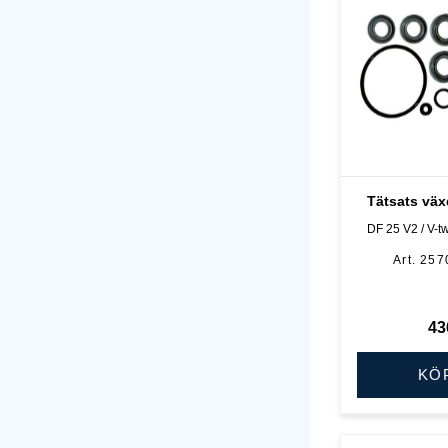
Tätsats väx
DF 25 V2 / V-tw
257
43
KÖ