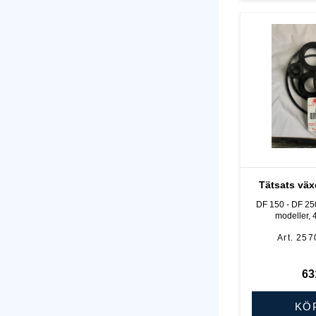
Tätsats väx
DF 150 - DF 25
modeller, 4
257
63
KÖ