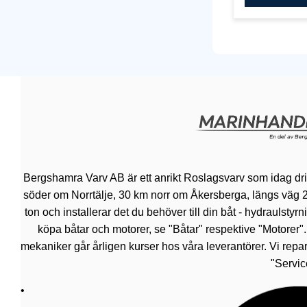
Bergshamra Varv AB är ett anrikt Roslagsvarv som idag dr
söder om Norrtälje, 30 km norr om Åkersberga, längs väg 276.
ton och installerar det du behöver till din båt - hydraulsty
köpa båtar och motorer, se "Båtar" respektive "Motorer"
mekaniker går årligen kurser hos våra leverantörer. Vi repar
"Servic