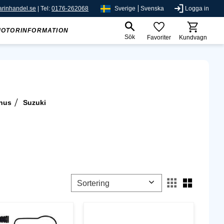
rinhandel.se
| Tel:
0176-262068
Sverige
Svenska
Logga in
MOTORINFORMATION
Sök
Favoriter
Kundvagn
lhus
Suzuki
Välj sortering
Välj vis