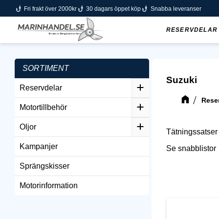
phishing
phishing
phishing
Fri frakt över 2000kr
30 dagars öppet köp
Snabba leveranser
RESERVDELAR
SORTIMENT
Suzuki
Reservdelar
Rese
Motortillbehör
Oljor
Tätningssatser 
Kampanjer
Se snabblistor
Sprängskisser
Motorinformation