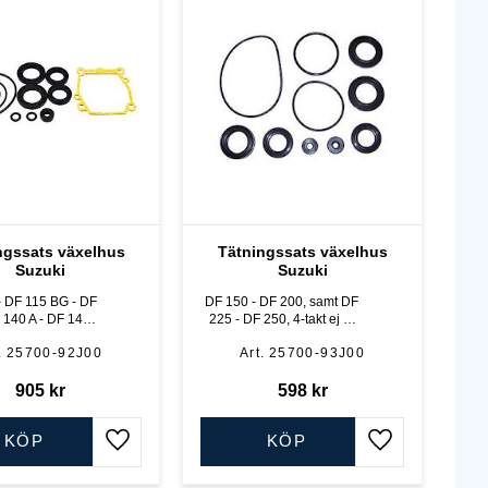
ngssats växelhus
Tätningssats växelhus
Suzuki
Suzuki
- DF 115 BG - DF
DF 150 - DF 200, samt DF
 140 A - DF 140
225 - DF 250, 4-takt ej A-
G, 4-takt
modeller
25700-92J00
25700-93J00
905
kr
598
kr
KÖP
KÖP
Lägg till i favoriter
Lägg till i favo