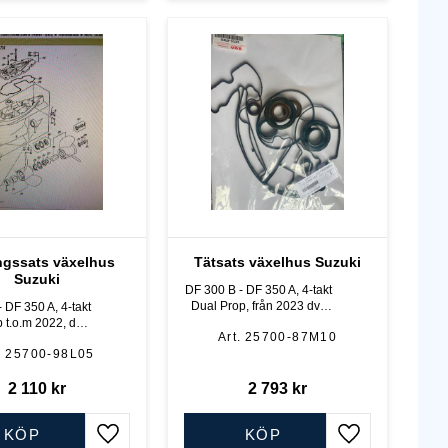
ngssats växelhus
Tätsats växelhus Suzuki
Suzuki
DF 300 B - DF 350 A, 4-takt
Dual Prop, från 2023 dvs
 DF 350 A, 4-takt
"lilla huset"
 t.o.m 2022, dvs
25700-87M10
ora huset"
25700-98L05
2 110
kr
2 793
kr
KÖP
KÖP
Lägg till i favoriter
Lägg till i favo