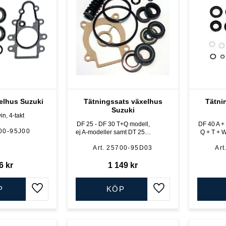
elhus Suzuki
Tätningssats växelhus
Tätni
Suzuki
in, 4-takt
DF 25 - DF 30 T+Q modell,
DF 40 A + 
00-95J00
ej A-modeller samt DT 25 C
Q + T + W
- DT 30 C, 2-takt.
samt D
25700-95D03
6
kr
1 149
kr
P
KÖP
Lägg till i favoriter
Lägg till i favoriter