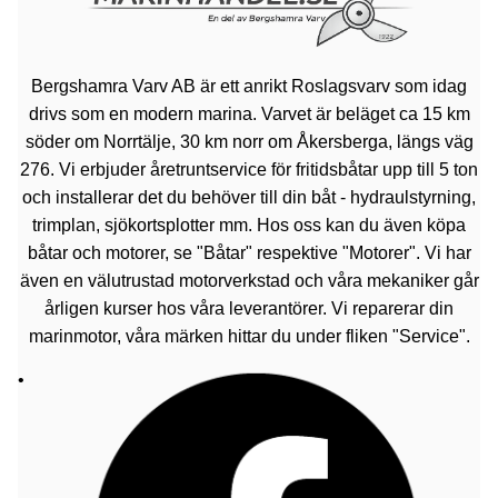
Bergshamra Varv AB är ett anrikt Roslagsvarv som idag
drivs som en modern marina. Varvet är beläget ca 15 km
söder om Norrtälje, 30 km norr om Åkersberga, längs väg
276. Vi erbjuder åretruntservice för fritidsbåtar upp till 5 ton
och installerar det du behöver till din båt - hydraulstyrning,
trimplan, sjökortsplotter mm. Hos oss kan du även köpa
båtar och motorer, se "Båtar" respektive "Motorer". Vi har
även en välutrustad motorverkstad och våra mekaniker går
årligen kurser hos våra leverantörer. Vi reparerar din
marinmotor, våra märken hittar du under fliken "Service".