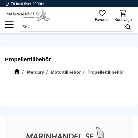
phishing
Fri frakt över 2000kr
Meny
Favoriter
Kundvagn
Propellertillbehör
Mercury
Motortillbehör
Propellertillbehör