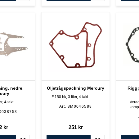
ing, nedre,
Oljetrågspackning Mercury
Riggp
cury
F 150 hk, 3 liter, 4-takt
er, 4-takt
Verad
8M0046588
komp
0038753
2
kr
251
kr