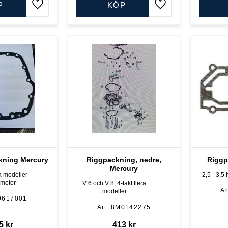
P
KÖP
Lägg till i favoriter
Lägg till i favoriter
kning Mercury
Riggpackning, nedre,
Riggp
Mercury
a modeller
2,5 - 3,5 
motor
V 6 och V 8, 4-takt flera
modeller
9617001
8M0142275
5
kr
413
kr