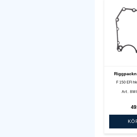
Riggpackn
F 150 EFI hk,
8M
49
KÖ