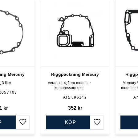
ing Mercury
Riggpackning Mercury
Riggp
 3 liter
Verado L 4, flera modeller
Mercury V
kompressormotor
modeller 
0057703
896142
1
kr
352
kr
P
KÖP
Lägg till i favoriter
Lägg till i favoriter