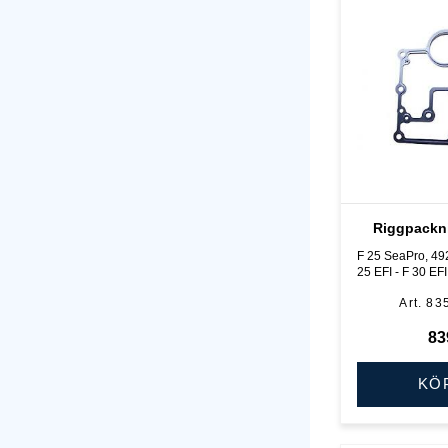
Riggpackn
F 25 SeaPro, 49
25 EFI - F 30 EFI
takt
83
83
KÖ