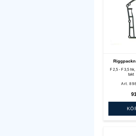
Riggpackn
F 2,5 - F 3,5 hk,
takt
89
9
KÖ