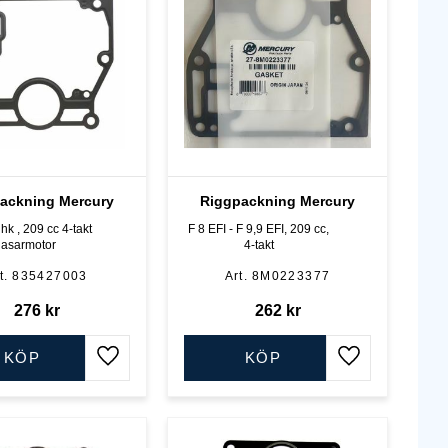
ackning Mercury
Riggpackning Mercury
 hk , 209 cc 4-takt
F 8 EFI - F 9,9 EFI, 209 cc,
gasarmotor
4-takt
835427003
8M0223377
276
kr
262
kr
KÖP
KÖP
Lägg till i favoriter
Lägg till i favo