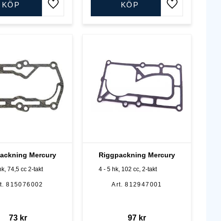
KÖP
KÖP
Lägg till i favoriter
Lägg till i favo
ackning Mercury
Riggpackning Mercury
hk, 74,5 cc 2-takt
4 - 5 hk, 102 cc, 2-takt
815076002
812947001
73
kr
97
kr