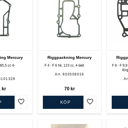
ing Mercury
Riggpackning Mercury
Riggp
 85,5 cc 4-
F 4 - F 6 hk, 123 cc, 4-takt
F 8 - F 9,9
för
803508016
8101328
1
kr
70
kr
P
KÖP
Lägg till i favoriter
Lägg till i favoriter