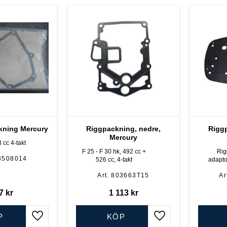
kning Mercury
Riggpackning, nedre,
Riggp
Mercury
3 cc 4-takt
F 25 - F 30 hk, 492 cc +
Rig
3508014
526 cc, 4-takt
adapto
packning,
803663T15
40 hk 747
EFI samt
7
kr
1 113
kr
EFI 
P
KÖP
Lägg till i favoriter
Lägg till i favoriter