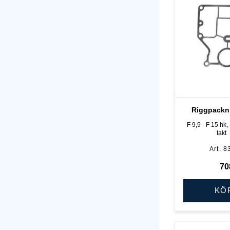
Riggpackn
F 9,9 - F 15 hk,
takt
8
70
KÖ