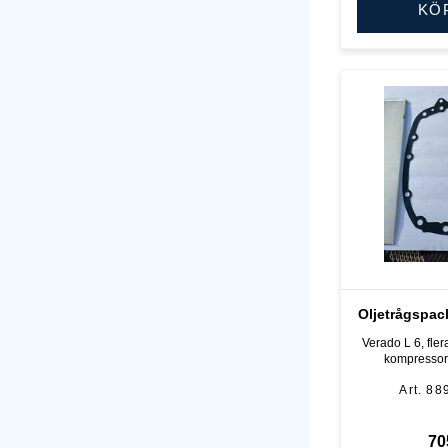
KÖ
Oljetrågspac
Verado L 6, fler
kompressor
88
70