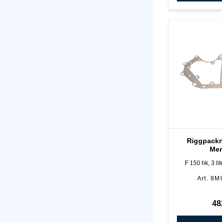
Riggpackn
Mer
F 150 hk, 3 lit
8M
48