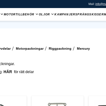
Mail:
info@ma
MOTORTILLBEHÖR
OLJOR
KAMPANJER
SPRÄNGSKISSER
rvdelar
Motorpackningar
Riggpackning
Mercury
ckningar.
og
HÄR
för rätt delar