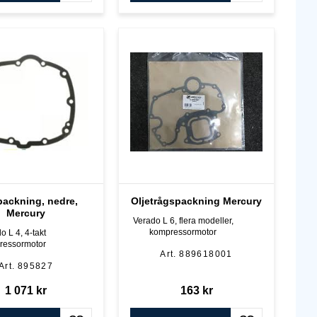
ackning, nedre,
Oljetrågspackning Mercury
Mercury
Verado L 6, flera modeller,
kompressormotor
o L 4, 4-takt
ressormotor
889618001
895827
1 071
kr
163
kr