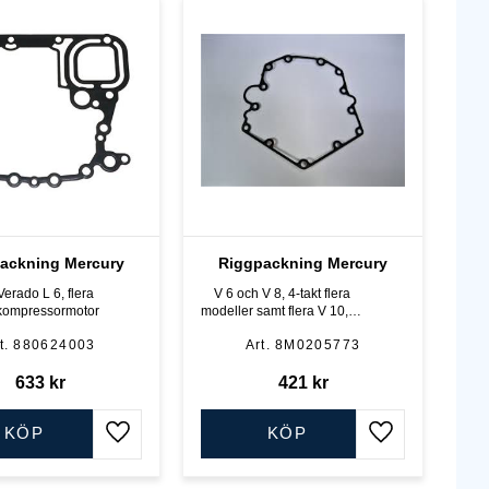
ackning Mercury
Riggpackning Mercury
erado L 6, flera
V 6 och V 8, 4-takt flera
kompressormotor
modeller samt flera V 10, 4-
takt
880624003
8M0205773
633
kr
421
kr
KÖP
KÖP
Lägg till i favoriter
Lägg till i favo