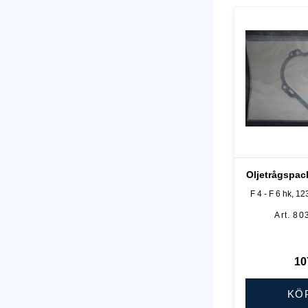
Oljetrågspac
F 4 - F 6 hk, 12
80
10
KÖ