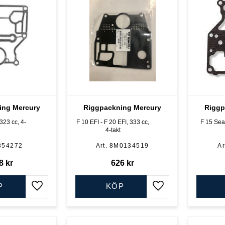
ing Mercury
Riggpackning Mercury
Riggp
 323 cc, 4-
F 10 EFI - F 20 EFI, 333 cc,
F 15 Sea 
4-takt
354272
8M0134519
8
kr
626
kr
P
KÖP
Lägg till i favoriter
Lägg till i favoriter