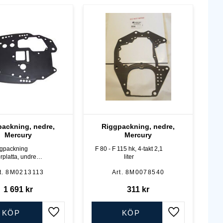
ackning, nedre,
Riggpackning, nedre,
Mercury
Mercury
gpackning
F 80 - F 115 hk, 4-takt 2,1
rplatta, undre
liter
 Mercury F 30 - F
8M0213113
8M0078540
 cc förgasare och
 F 40 EFI - F 60
4-cyl, 4-takt
1 691
kr
311
kr
KÖP
KÖP
Lägg till i favoriter
Lägg till i favo