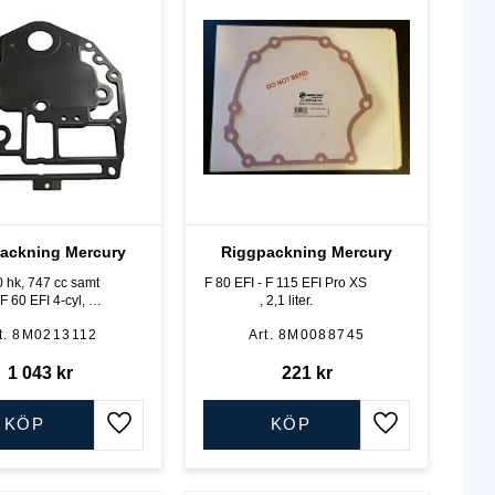
ackning Mercury
Riggpackning Mercury
0 hk, 747 cc samt
F 80 EFI - F 115 EFI Pro XS
, 2,1 liter.
takt
8M0213112
8M0088745
1 043
kr
221
kr
KÖP
KÖP
Lägg till i favoriter
Lägg till i favo