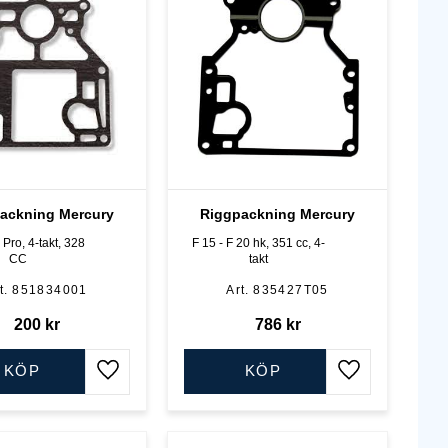
ackning Mercury
Riggpackning Mercury
Pro, 4-takt, 328
F 15 - F 20 hk, 351 cc, 4-
CC
takt
851834001
835427T05
200
kr
786
kr
KÖP
KÖP
Lägg till i favoriter
Lägg till i favo