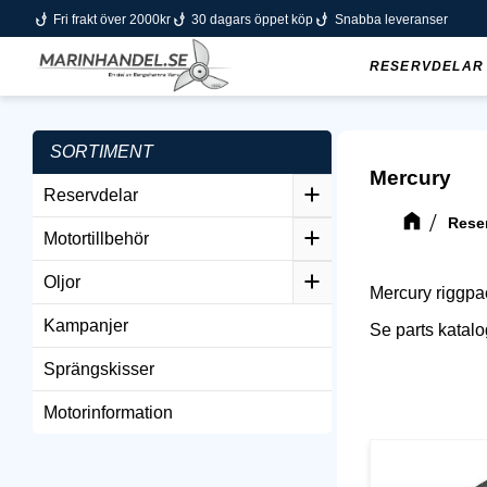
phishing
phishing
phishing
Fri frakt över 2000kr
30 dagars öppet köp
Snabba leveranser
RESERVDELAR
SORTIMENT
Mercury
Reservdelar
Rese
Motortillbehör
Oljor
Mercury riggpa
Kampanjer
Se parts katal
Sprängskisser
Motorinformation