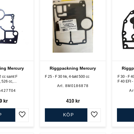
ing Mercury
Riggpackning Mercury
Riggp
2 cc samt F
F 25 - F 30 hk, 4-takt 500 cc
F 30 - F 4
, 526 cc, 4-
F 40 EFI - F 60 EFI 4-cyl, 4-
8M0186878
5427T04
9
kr
410
kr
P
KÖP
Lägg till i favoriter
Lägg till i favoriter