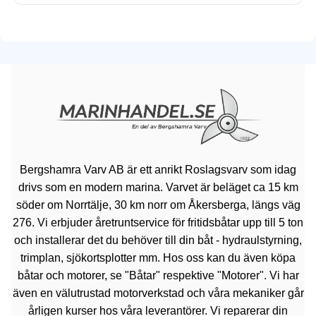
Bergshamra Varv AB är ett anrikt Roslagsvarv som idag
drivs som en modern marina. Varvet är beläget ca 15 km
söder om Norrtälje, 30 km norr om Åkersberga, längs väg
276. Vi erbjuder åretruntservice för fritidsbåtar upp till 5 ton
och installerar det du behöver till din båt - hydraulstyrning,
trimplan, sjökortsplotter mm. Hos oss kan du även köpa
båtar och motorer, se "Båtar" respektive "Motorer". Vi har
även en välutrustad motorverkstad och våra mekaniker går
årligen kurser hos våra leverantörer. Vi reparerar din