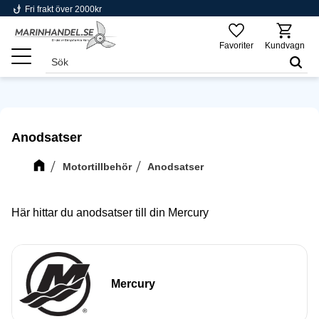
phishing
Fri frakt över 2000kr
Meny
Favoriter
Kundvagn
Anodsatser
Motortillbehör
Anodsatser
Här hittar du anodsatser till din Mercury
Mercury