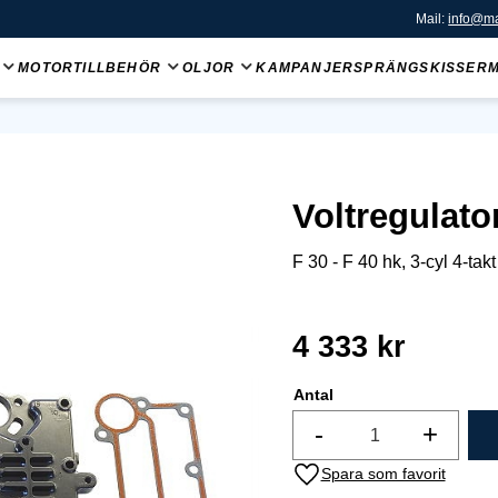
Mail:
info@ma
MOTORTILLBEHÖR
OLJOR
KAMPANJER
SPRÄNGSKISSER
Voltregulato
F 30 - F 40 hk, 3-cyl 4-tak
4 333
kr
Antal
-
+
Lägg till i favoriter