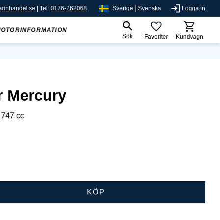
rinhandel.se
| Tel:
0176-262068
Sverige
Svenska
Logga in
MOTORINFORMATION
Sök
Favoriter
Kundvagn
r Mercury
t 747 cc
KÖP