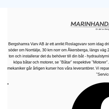
Bergshamra Varv AB är ett anrikt Roslagsvarv som idag dr
söder om Norrtälje, 30 km norr om Åkersberga, längs väg 276.
ton och installerar det du behöver till din båt - hydraulsty
köpa båtar och motorer, se "Båtar" respektive "Motorer"
mekaniker går årligen kurser hos våra leverantörer. Vi repar
"Servic