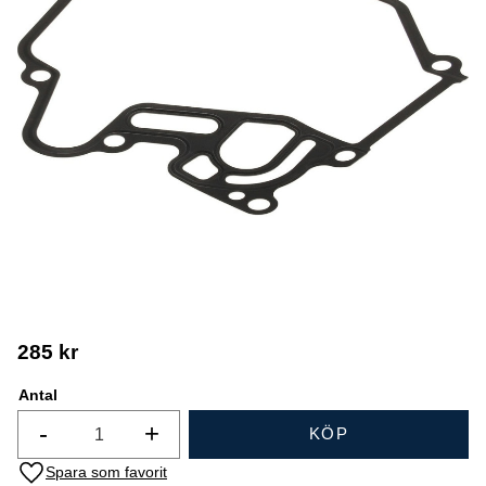
285
kr
Antal
-
+
KÖP
Lägg till i favoriter