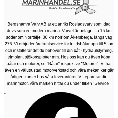
Bergshamra Varv AB är ett anrikt Roslagsvarv som idag
drivs som en modern marina. Varvet är beläget ca 15 km
söder om Norrtälje, 30 km norr om Åkersberga, längs väg
276. Vi erbjuder åretruntservice för fritidsbåtar upp till 5 ton
och installerar det du behöver till din båt - hydraulstyrning,
trimplan, sjökortsplotter mm. Hos oss kan du även köpa
båtar och motorer, se "Båtar" respektive "Motorer". Vi har
även en välutrustad motorverkstad och våra mekaniker går
årligen kurser hos våra leverantörer. Vi reparerar din
marinmotor, våra märken hittar du under fliken "Service".