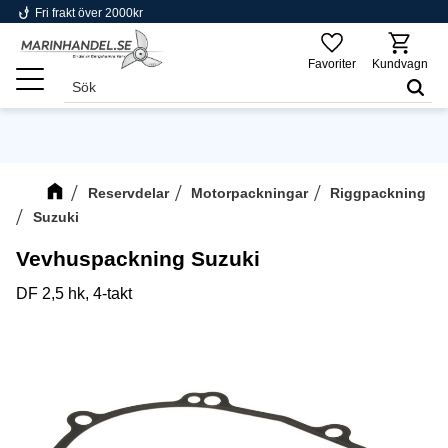
phishing
Fri frakt över 2000kr
Meny
Favoriter
Kundvagn
Reservdelar
Motorpackningar
Riggpackning
Suzuki
Vevhuspackning Suzuki
DF 2,5 hk, 4-takt