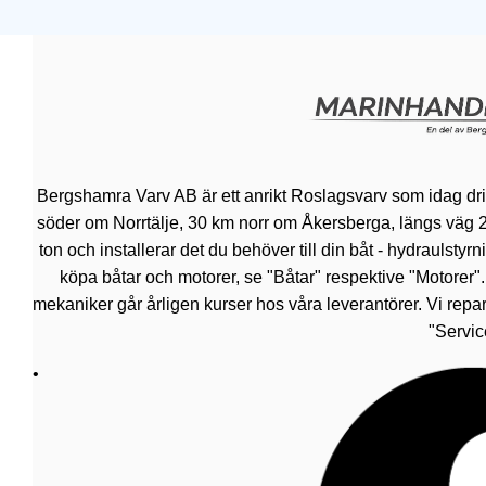
Bergshamra Varv AB är ett anrikt Roslagsvarv som idag dr
söder om Norrtälje, 30 km norr om Åkersberga, längs väg 276.
ton och installerar det du behöver till din båt - hydraulsty
köpa båtar och motorer, se "Båtar" respektive "Motorer"
mekaniker går årligen kurser hos våra leverantörer. Vi repar
"Servic