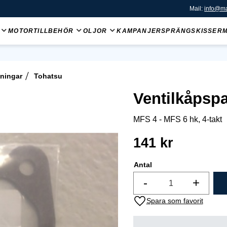
Mail:
info@ma
MOTORTILLBEHÖR
OLJOR
KAMPANJER
SPRÄNGSKISSER
ningar
Tohatsu
Ventilkåpsp
MFS 4 - MFS 6 hk, 4-takt
141
kr
Antal
-
+
Lägg till i favoriter