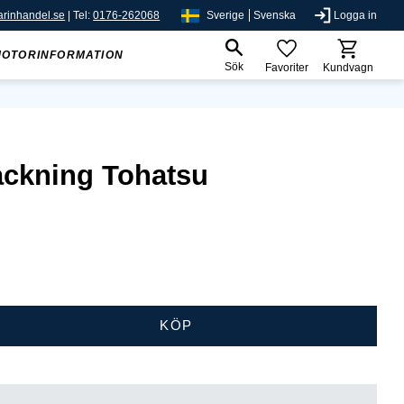
rinhandel.se
| Tel:
0176-262068
Sverige
Svenska
Logga in
MOTORINFORMATION
Sök
Favoriter
Kundvagn
ackning Tohatsu
KÖP