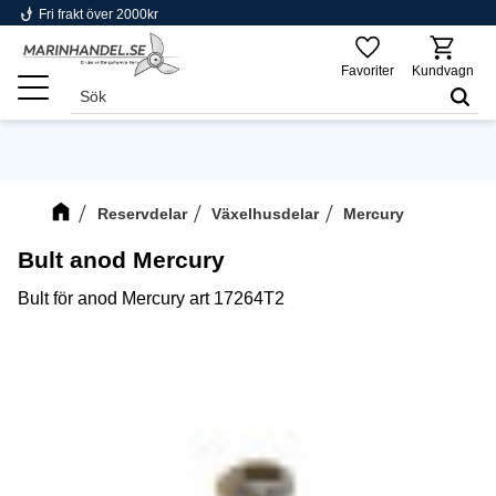
phishing
Fri frakt över 2000kr
Meny
Favoriter
Kundvagn
Reservdelar
Växelhusdelar
Mercury
Bult anod Mercury
Bult för anod Mercury art 17264T2