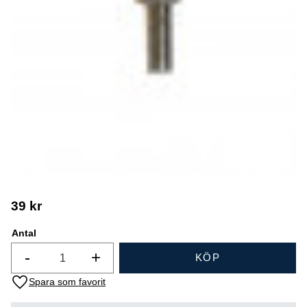
39
kr
Antal
-
+
KÖP
Lägg till i favoriter