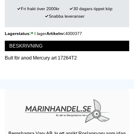
Fri frakt över 2000kr
30 dagars öppet köp
Snabba leveranser
Lagerstatus
I lager
Artikelnr
4000377
BESKRIVNING
Bult för anod Mercury art 17264T2
Bergshamra Varv AB är ett anrikt Roslagsvarv som idag