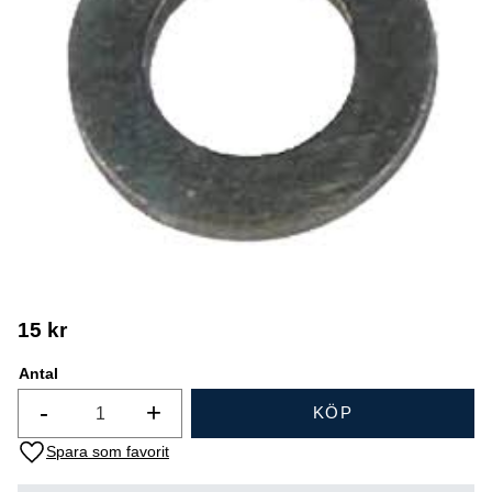
15
kr
Antal
-
+
KÖP
Lägg till i favoriter