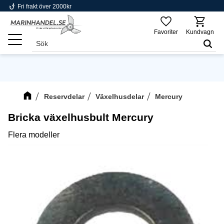
phishing
Fri frakt över 2000kr
Meny
Favoriter
Kundvagn
Reservdelar
Växelhusdelar
Mercury
Bricka växelhusbult Mercury
Flera modeller