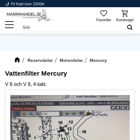
phishing
Fri frakt över 2000kr
Meny
Favoriter
Kundvagn
Reservdelar
Motordelar
Mercury
Vattenfilter Mercury
V 6 och V 8, 4-takt.