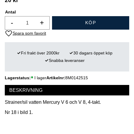
20
kr
Antal
-
+
KÖP
Lägg till i favoriter
Fri frakt över 2000kr
30 dagars öppet köp
Snabba leveranser
Lagerstatus
I lager
Artikelnr
8M0142515
BESKRIVNING
Strainer/sil vatten Mercury V 6 och V 8, 4-takt.
Nr 18 i bild 1.