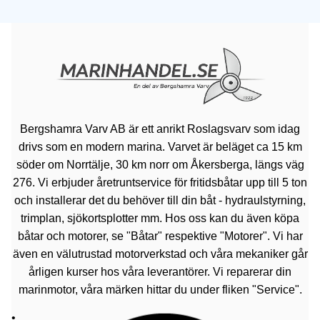
Bergshamra Varv AB är ett anrikt Roslagsvarv som idag
drivs som en modern marina. Varvet är beläget ca 15 km
söder om Norrtälje, 30 km norr om Åkersberga, längs väg
276. Vi erbjuder åretruntservice för fritidsbåtar upp till 5 ton
och installerar det du behöver till din båt - hydraulstyrning,
trimplan, sjökortsplotter mm. Hos oss kan du även köpa
båtar och motorer, se "Båtar" respektive "Motorer". Vi har
även en välutrustad motorverkstad och våra mekaniker går
årligen kurser hos våra leverantörer. Vi reparerar din
marinmotor, våra märken hittar du under fliken "Service".