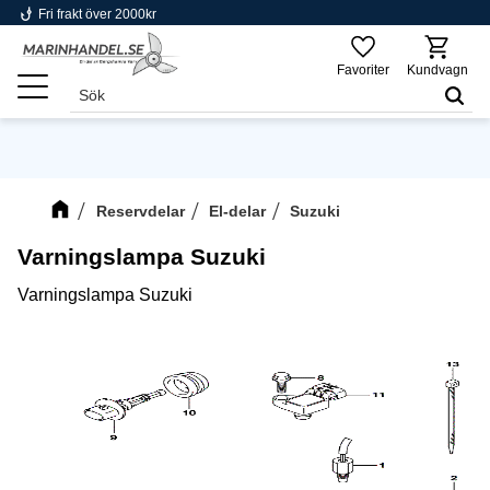
phishing
Fri frakt över 2000kr
Meny
Favoriter
Kundvagn
Reservdelar
El-delar
Suzuki
Varningslampa Suzuki
Varningslampa Suzuki