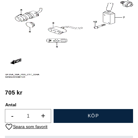
705
kr
Antal
-
+
KÖP
Lägg till i favoriter