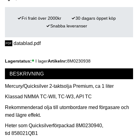
Lägg till i favoriter
Fri frakt över 2000kr
30 dagars öppet köp
Snabba leveranser
datablad.pdf
Lagerstatus
I lager
Artikelnr
8M0230938
BESKRIVNING
Mercury/Quicksilver 2-taktsolja Premium, ca 1 liter
Klassad NMMA TC-WII, TC-W3, API TC
Rekommenderad olja till utombordare med förgasare och
med lägre effekt.
Heter som Quicksilverförpackad 8M0230940,
tid 858021QB1