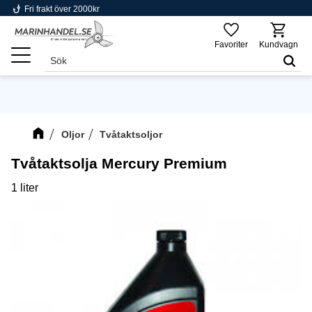
phishing
Fri frakt över 2000kr
Meny
Favoriter
Kundvagn
Oljor
Tvåtaktsoljor
Tvåtaktsolja Mercury Premium
1 liter