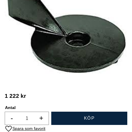
1 222
kr
Antal
-
+
KÖP
Lägg till i favoriter