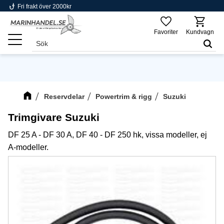
phishing
Fri frakt över 2000kr
Meny
Favoriter
Kundvagn
Reservdelar
Powertrim & rigg
Suzuki
Trimgivare Suzuki
DF 25 A - DF 30 A, DF 40 - DF 250 hk, vissa modeller, ej
A-modeller.