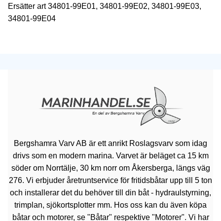
Ersätter art 34801-99E01, 34801-99E02, 34801-99E03,
34801-99E04
Bergshamra Varv AB är ett anrikt Roslagsvarv som idag
drivs som en modern marina. Varvet är beläget ca 15 km
söder om Norrtälje, 30 km norr om Åkersberga, längs väg
276. Vi erbjuder åretruntservice för fritidsbåtar upp till 5 ton
och installerar det du behöver till din båt - hydraulstyrning,
trimplan, sjökortsplotter mm. Hos oss kan du även köpa
båtar och motorer, se "Båtar" respektive "Motorer". Vi har