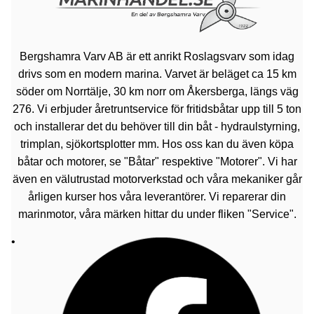
Bergshamra Varv AB är ett anrikt Roslagsvarv som idag
drivs som en modern marina. Varvet är beläget ca 15 km
söder om Norrtälje, 30 km norr om Åkersberga, längs väg
276. Vi erbjuder åretruntservice för fritidsbåtar upp till 5 ton
och installerar det du behöver till din båt - hydraulstyrning,
trimplan, sjökortsplotter mm. Hos oss kan du även köpa
båtar och motorer, se "Båtar" respektive "Motorer". Vi har
även en välutrustad motorverkstad och våra mekaniker går
årligen kurser hos våra leverantörer. Vi reparerar din
marinmotor, våra märken hittar du under fliken "Service".