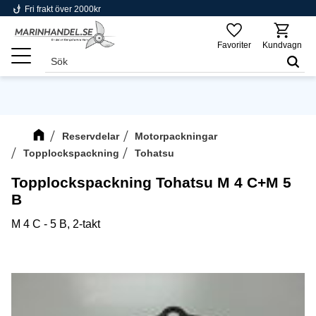
phishing
Fri frakt över 2000kr
Meny
Favoriter
Kundvagn
Reservdelar
Motorpackningar
Topplockspackning
Tohatsu
Topplockspackning Tohatsu M 4 C+M 5
B
M 4 C - 5 B, 2-takt