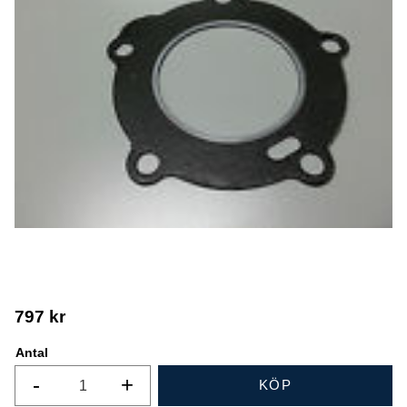
797
kr
Antal
-
+
KÖP