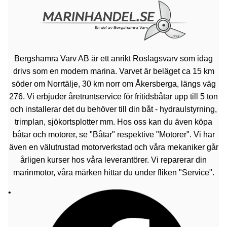
Bergshamra Varv AB är ett anrikt Roslagsvarv som idag
drivs som en modern marina. Varvet är beläget ca 15 km
söder om Norrtälje, 30 km norr om Åkersberga, längs väg
276. Vi erbjuder åretruntservice för fritidsbåtar upp till 5 ton
och installerar det du behöver till din båt - hydraulstyrning,
trimplan, sjökortsplotter mm. Hos oss kan du även köpa
båtar och motorer, se "Båtar" respektive "Motorer". Vi har
även en välutrustad motorverkstad och våra mekaniker går
årligen kurser hos våra leverantörer. Vi reparerar din
marinmotor, våra märken hittar du under fliken "Service".