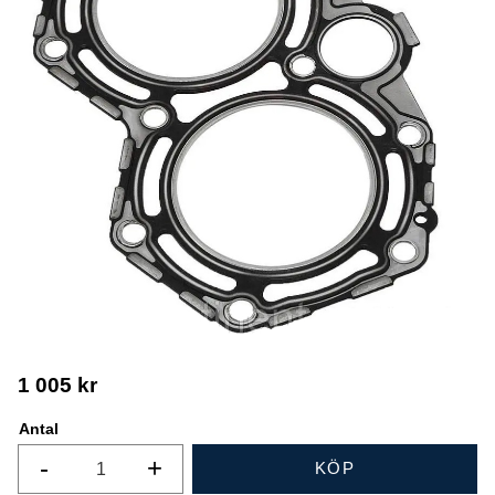
1 005
kr
Antal
-
+
KÖP