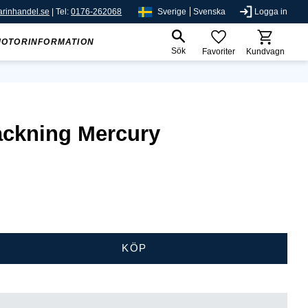
rinhandel.se
| Tel:
0176-262068
Sverige
Svenska
Logga in
MOTORINFORMATION
Sök
Favoriter
Kundvagn
ckning Mercury
KÖP