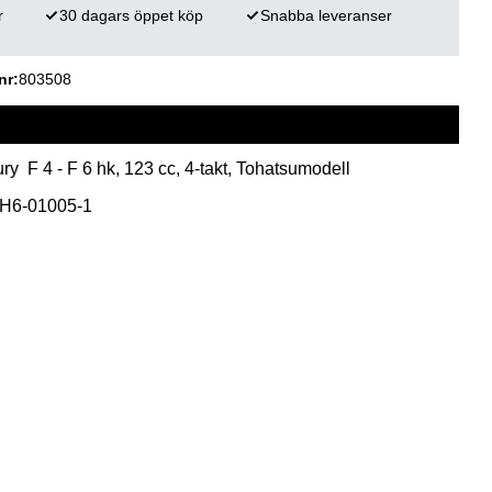
r
30 dagars öppet köp
Snabba leveranser
nr
803508
 F 4 - F 6 hk, 123 cc, 4-takt, Tohatsumodell
3H6-01005-1