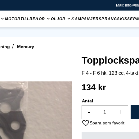
Mail:
info@ma
MOTORTILLBEHÖR
OLJOR
KAMPANJER
SPRÄNGSKISSER
kning
Mercury
Topplockspa
F 4 - F 6 hk, 123 cc, 4-takt
134
kr
Antal
-
+
Lägg till i favoriter