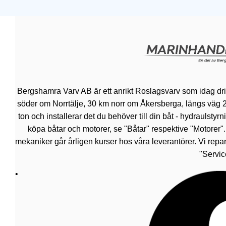
Bergshamra Varv AB är ett anrikt Roslagsvarv som idag dr
söder om Norrtälje, 30 km norr om Åkersberga, längs väg 276.
ton och installerar det du behöver till din båt - hydraulsty
köpa båtar och motorer, se "Båtar" respektive "Motorer"
mekaniker går årligen kurser hos våra leverantörer. Vi repar
"Servic