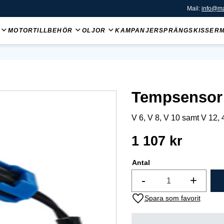
Mail:
info@ma
MOTORTILLBEHÖR
OLJOR
KAMPANJER
SPRÄNGSKISSER
Tempsensor
V 6, V 8, V 10 samt V 12, 4
1 107
kr
Antal
-
+
Lägg till i favoriter