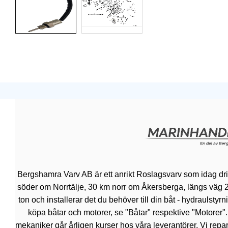
Bergshamra Varv AB är ett anrikt Roslagsvarv som idag dr
söder om Norrtälje, 30 km norr om Åkersberga, längs väg 276.
ton och installerar det du behöver till din båt - hydraulsty
köpa båtar och motorer, se "Båtar" respektive "Motorer"
mekaniker går årligen kurser hos våra leverantörer. Vi repar