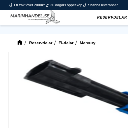
phishing
phishing
phishing
Fri frakt över 2000kr
30 dagars öppet köp
Snabba leveranser
RESERVDELAR
Reservdelar
El-delar
Mercury