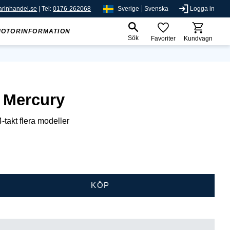
rinhandel.se
| Tel:
0176-262068
Sverige
Svenska
Logga in
MOTORINFORMATION
Sök
Favoriter
Kundvagn
 Mercury
-takt flera modeller
KÖP