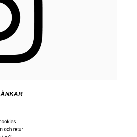
LÄNKAR
 cookies
n och retur
r jag?