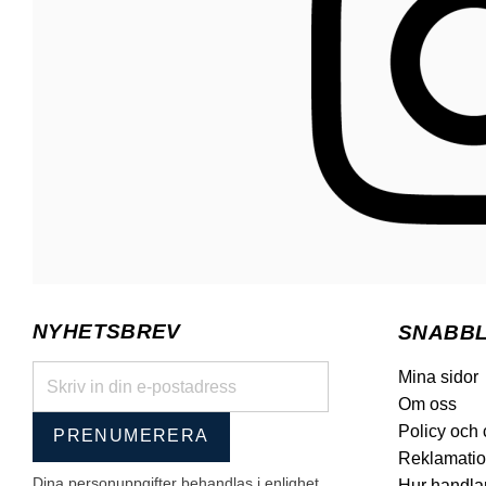
NYHETSBREV
SNABB
Mina sidor
Om oss
Policy och
PRENUMERERA
Reklamatio
Dina personuppgifter behandlas i enlighet
Hur handla