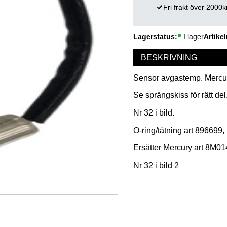
Fri frakt över 2000k
Lagerstatus
I lager
Artikel
BESKRIVNING
Sensor avgastemp. Mercury
Se sprängskiss för rätt del
Nr 32 i bild.
O-ring/tätning art 896699, n
Ersätter Mercury art 8M0
Nr 32 i bild 2