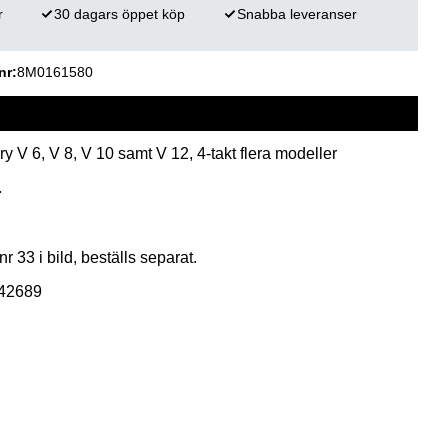
r
30 dagars öppet köp
Snabba leveranser
nr
8M0161580
 V 6, V 8, V 10 samt V 12, 4-takt flera modeller
.
r 33 i bild, beställs separat.
142689