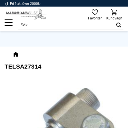
phishing
Fri frakt över 2000kr
Meny
Favoriter
Kundvagn
TELSA27314