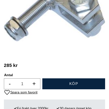
285
kr
Antal
-
+
KÖP
Lägg till i favoriter
Fri frakt över 2000kr
30 dagars öppet köp