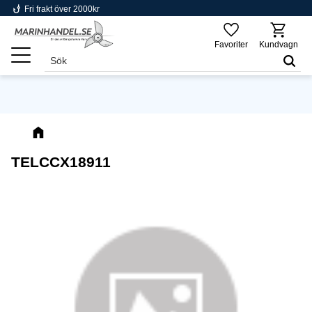
phishing
Fri frakt över 2000kr
Meny
Favoriter
Kundvagn
TELCCX18911