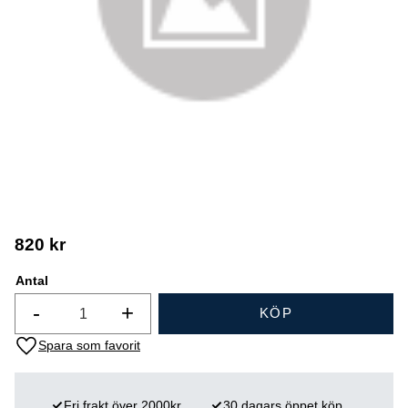
820
kr
Antal
-
+
KÖP
Lägg till i favoriter
Fri frakt över 2000kr
30 dagars öppet köp