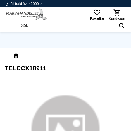
phishing
Fri frakt över 2000kr
Meny
Favoriter
Kundvagn
TELCCX18911