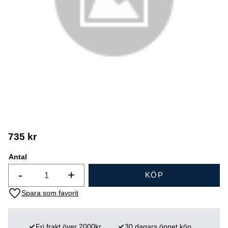
735
kr
Antal
-
+
KÖP
Lägg till i favoriter
Fri frakt över 2000kr
30 dagars öppet köp