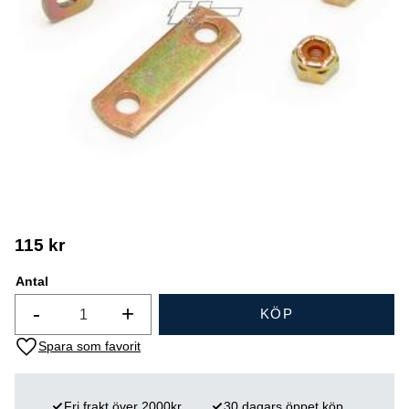
115
kr
Antal
-
+
KÖP
Lägg till i favoriter
Fri frakt över 2000kr
30 dagars öppet köp