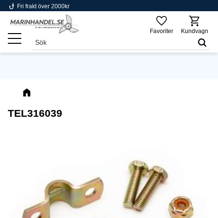
phishing
Fri frakt över 2000kr
Meny
Favoriter
Kundvagn
TEL316039