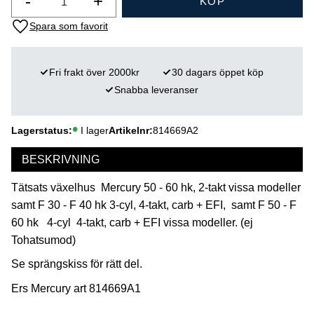
-
+
KÖP
Lägg till i favoriter
Fri frakt över 2000kr
30 dagars öppet köp
Snabba leveranser
Lagerstatus
I lager
Artikelnr
814669A2
BESKRIVNING
Tätsats växelhus Mercury 50 - 60 hk, 2-takt vissa modeller
samt F 30 - F 40 hk 3-cyl, 4-takt, carb + EFI, samt F 50 - F
60 hk 4-cyl 4-takt, carb + EFI vissa modeller. (ej
Tohatsumod)
Se sprängskiss för rätt del.
Ers Mercury art 814669A1