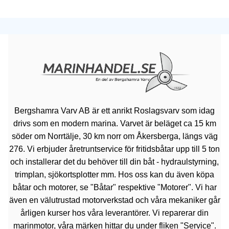
Bergshamra Varv AB är ett anrikt Roslagsvarv som idag
drivs som en modern marina. Varvet är beläget ca 15 km
söder om Norrtälje, 30 km norr om Åkersberga, längs väg
276. Vi erbjuder åretruntservice för fritidsbåtar upp till 5 ton
och installerar det du behöver till din båt - hydraulstyrning,
trimplan, sjökortsplotter mm. Hos oss kan du även köpa
båtar och motorer, se "Båtar" respektive "Motorer". Vi har
även en välutrustad motorverkstad och våra mekaniker går
årligen kurser hos våra leverantörer. Vi reparerar din
marinmotor, våra märken hittar du under fliken "Service".