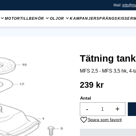
Mail:
info@ma
MOTORTILLBEHÖR
OLJOR
KAMPANJER
SPRÄNGSKISSER
Tätning tan
MFS 2,5 - MFS 3,5 hk, 4-t
239
kr
Antal
-
+
Lägg till i favoriter