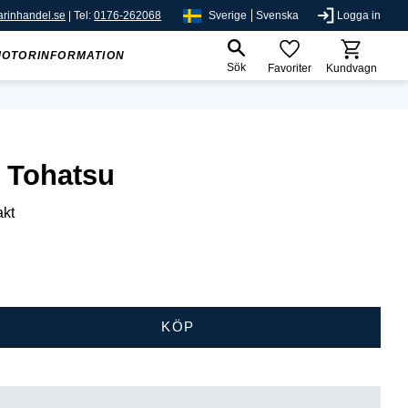
rinhandel.se
| Tel:
0176-262068
Sverige
Svenska
Logga in
MOTORINFORMATION
Sök
Favoriter
Kundvagn
k Tohatsu
akt
KÖP