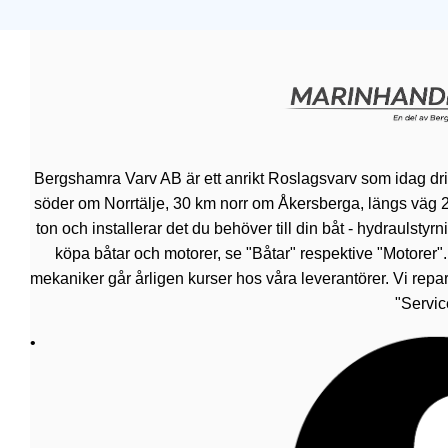
Bergshamra Varv AB är ett anrikt Roslagsvarv som idag dr
söder om Norrtälje, 30 km norr om Åkersberga, längs väg 276.
ton och installerar det du behöver till din båt - hydraulsty
köpa båtar och motorer, se "Båtar" respektive "Motorer"
mekaniker går årligen kurser hos våra leverantörer. Vi repar
"Servic