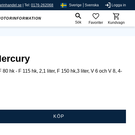
rinhandel.se
| Tel:
0176-262068
Sverige
Svenska
Logga in
MOTORINFORMATION
Sök
Favoriter
Kundvagn
ercury
 80 hk - F 115 hk, 2,1 liter, F 150 hk,3 liter, V 6 och V 8, 4-
KÖP