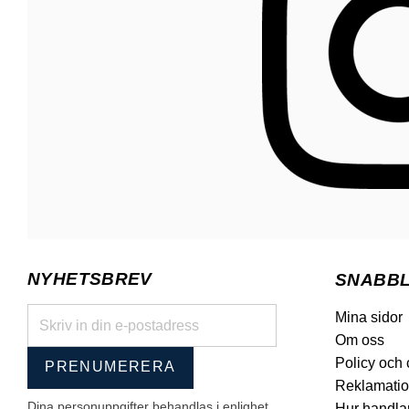
NYHETSBREV
SNABB
Mina sidor
Om oss
Policy och
PRENUMERERA
Reklamatio
Dina personuppgifter behandlas i enlighet
Hur handla