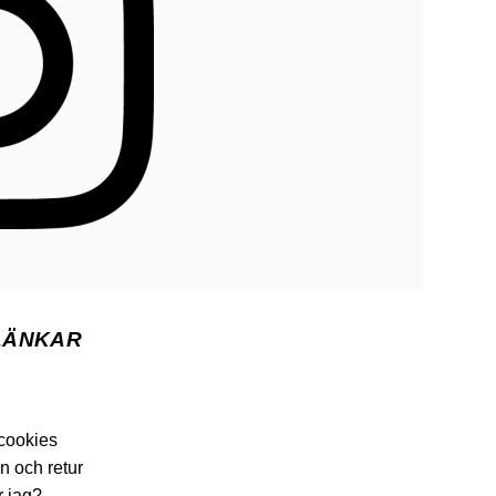
LÄNKAR
 cookies
n och retur
r jag?