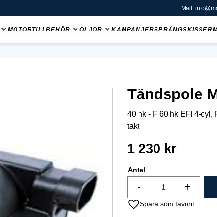
Mail:
info@ma
MOTORTILLBEHÖR
OLJOR
KAMPANJER
SPRÄNGSKISSER
Tändspole M
40 hk - F 60 hk EFI 4-cyl, F
takt
1 230
kr
Antal
-
+
Lägg till i favoriter