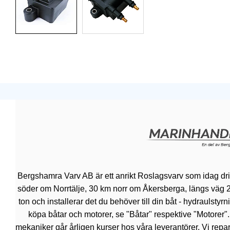
Bergshamra Varv AB är ett anrikt Roslagsvarv som idag dr
söder om Norrtälje, 30 km norr om Åkersberga, längs väg 276.
ton och installerar det du behöver till din båt - hydraulsty
köpa båtar och motorer, se "Båtar" respektive "Motorer"
mekaniker går årligen kurser hos våra leverantörer. Vi repar