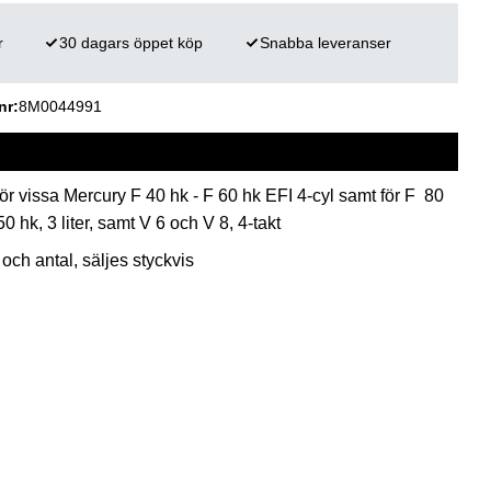
r
30 dagars öppet köp
Snabba leveranser
nr
8M0044991
r vissa Mercury F 40 hk - F 60 hk EFI 4-cyl samt för F 80
150 hk, 3 liter, samt V 6 och V 8, 4-takt
 och antal, säljes styckvis