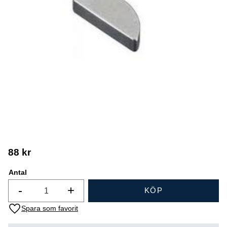
88
kr
Antal
-
+
KÖP
Lägg till i favoriter