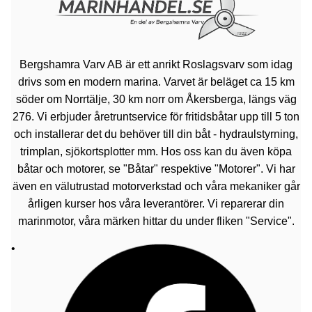
Bergshamra Varv AB är ett anrikt Roslagsvarv som idag
drivs som en modern marina. Varvet är beläget ca 15 km
söder om Norrtälje, 30 km norr om Åkersberga, längs väg
276. Vi erbjuder åretruntservice för fritidsbåtar upp till 5 ton
och installerar det du behöver till din båt - hydraulstyrning,
trimplan, sjökortsplotter mm. Hos oss kan du även köpa
båtar och motorer, se "Båtar" respektive "Motorer". Vi har
även en välutrustad motorverkstad och våra mekaniker går
årligen kurser hos våra leverantörer. Vi reparerar din
marinmotor, våra märken hittar du under fliken "Service".