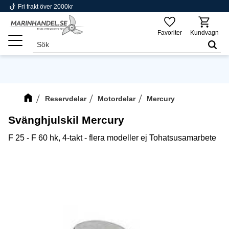
phishing
Fri frakt över 2000kr
Meny
Favoriter
Kundvagn
Reservdelar
Motordelar
Mercury
Svänghjulskil Mercury
F 25 - F 60 hk, 4-takt - flera modeller ej Tohatsusamarbete