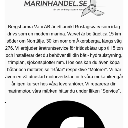
Bergshamra Varv AB är ett anrikt Roslagsvarv som idag
drivs som en modern marina. Varvet är beläget ca 15 km
söder om Norrtälje, 30 km norr om Åkersberga, längs väg
276. Vi erbjuder åretruntservice för fritidsbåtar upp till 5 ton
och installerar det du behöver till din båt - hydraulstyrning,
trimplan, sjökortsplotter mm. Hos oss kan du även köpa
båtar och motorer, se "Båtar" respektive "Motorer". Vi har
även en välutrustad motorverkstad och våra mekaniker går
årligen kurser hos våra leverantörer. Vi reparerar din
marinmotor, våra märken hittar du under fliken "Service".