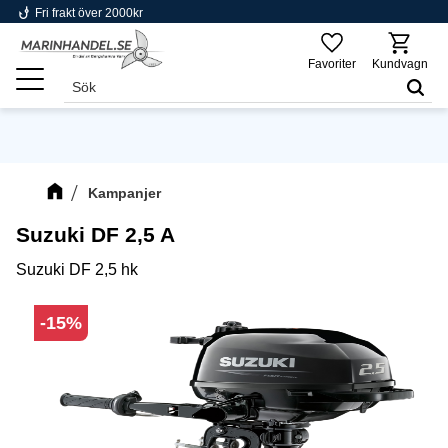
phishing
Fri frakt över 2000kr
Meny
Favoriter
Kundvagn
Kampanjer
Suzuki DF 2,5 A
Suzuki DF 2,5 hk
15
%