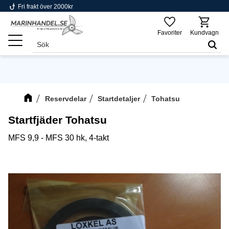
phishing
Fri frakt över 2000kr
Meny
Favoriter
Kundvagn
Reservdelar
Startdetaljer
Tohatsu
Startfjäder Tohatsu
MFS 9,9 - MFS 30 hk, 4-takt