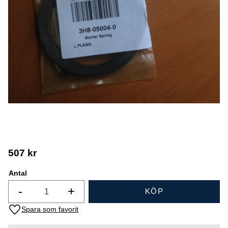
507
kr
Antal
-
+
KÖP
Lägg till i favoriter