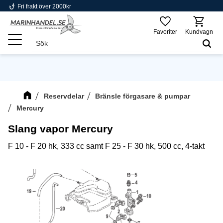
phishing
Fri frakt över 2000kr
Meny
Favoriter
Kundvagn
Reservdelar
Bränsle förgasare & pumpar
Mercury
Slang vapor Mercury
F 10 - F 20 hk, 333 cc samt F 25 - F 30 hk, 500 cc, 4-takt