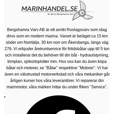
Bergshamra Varv AB är ett anrikt Roslagsvarv som idag
drivs som en modern marina. Varvet är beläget ca 15 km
söder om Norrtälje, 30 km norr om Åkersberga, längs väg
276. Vi erbjuder åretruntservice för fritidsbåtar upp till 5 ton
och installerar det du behöver till din båt - hydraulstyrning,
trimplan, sjökortsplotter mm. Hos oss kan du även köpa
båtar och motorer, se "Båtar" respektive "Motorer". Vi har
även en välutrustad motorverkstad och våra mekaniker går
årligen kurser hos våra leverantörer. Vi reparerar din
marinmotor, våra märken hittar du under fliken "Service".