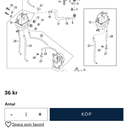
36
kr
Antal
-
+
KÖP
Lägg till i favoriter