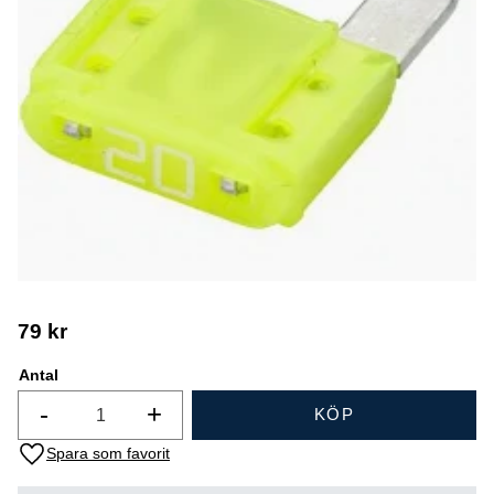
79
kr
Antal
-
+
KÖP
Lägg till i favoriter