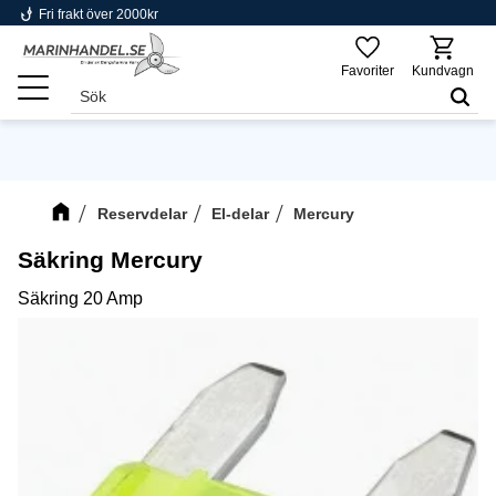
phishing
Fri frakt över 2000kr
Meny
Favoriter
Kundvagn
Reservdelar
El-delar
Mercury
Säkring Mercury
Säkring 20 Amp