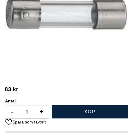
83
kr
Antal
-
+
KÖP
Lägg till i favoriter