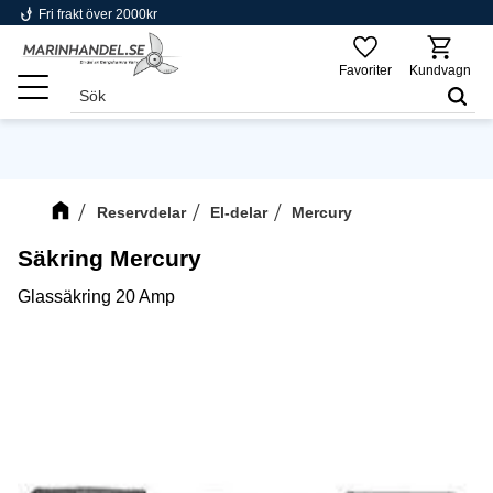
phishing
Fri frakt över 2000kr
Meny
Favoriter
Kundvagn
Reservdelar
El-delar
Mercury
Säkring Mercury
Glassäkring 20 Amp