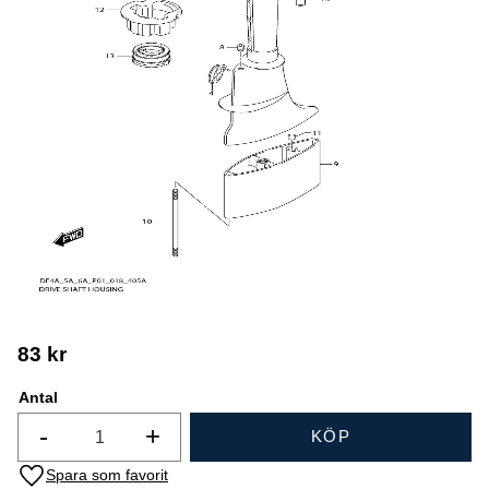
83
kr
Antal
-
+
KÖP
Lägg till i favoriter