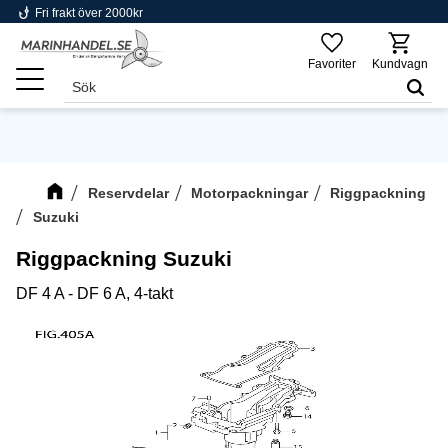
phishing
Fri frakt över 2000kr
Meny
Favoriter
Kundvagn
Reservdelar
Motorpackningar
Riggpackning
Suzuki
Riggpackning Suzuki
DF 4 A - DF 6 A, 4-takt