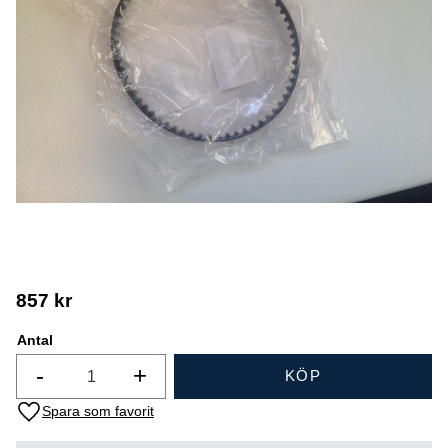
857
kr
Antal
-
+
KÖP
Lägg till i favoriter