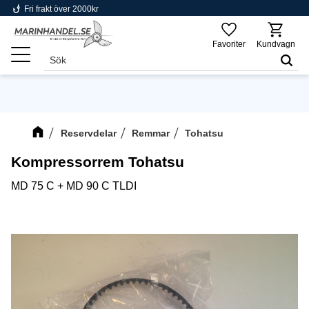
phishing
Fri frakt över 2000kr
Meny
Favoriter
Kundvagn
Reservdelar
Remmar
Tohatsu
Kompressorrem Tohatsu
MD 75 C + MD 90 C TLDI