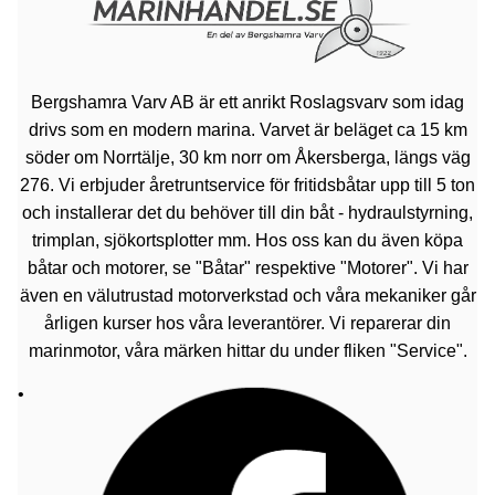
Bergshamra Varv AB är ett anrikt Roslagsvarv som idag
drivs som en modern marina. Varvet är beläget ca 15 km
söder om Norrtälje, 30 km norr om Åkersberga, längs väg
276. Vi erbjuder åretruntservice för fritidsbåtar upp till 5 ton
och installerar det du behöver till din båt - hydraulstyrning,
trimplan, sjökortsplotter mm. Hos oss kan du även köpa
båtar och motorer, se "Båtar" respektive "Motorer". Vi har
även en välutrustad motorverkstad och våra mekaniker går
årligen kurser hos våra leverantörer. Vi reparerar din
marinmotor, våra märken hittar du under fliken "Service".