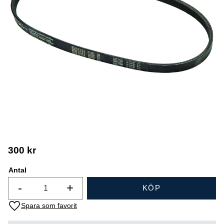
300
kr
Antal
-
+
KÖP
Lägg till i favoriter