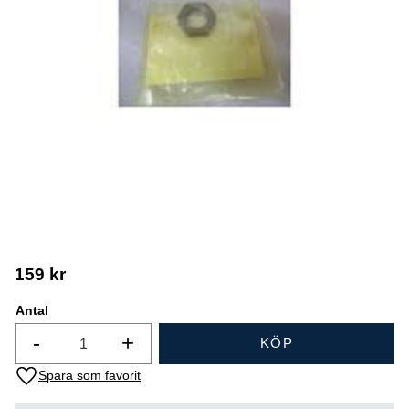
159
kr
Antal
-
+
KÖP
Lägg till i favoriter