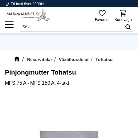
phishing
Fri frakt över 2000kr
Meny
Favoriter
Kundvagn
Reservdelar
Växelhusdelar
Tohatsu
Pinjongmutter Tohatsu
MFS 75 A - MFS 150 A, 4-takt