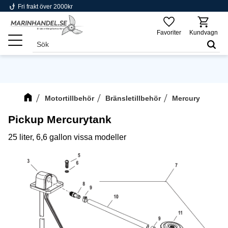
phishing
Fri frakt över 2000kr
Meny
Favoriter
Kundvagn
Motortillbehör
Bränsletillbehör
Mercury
Pickup Mercurytank
25 liter, 6,6 gallon vissa modeller