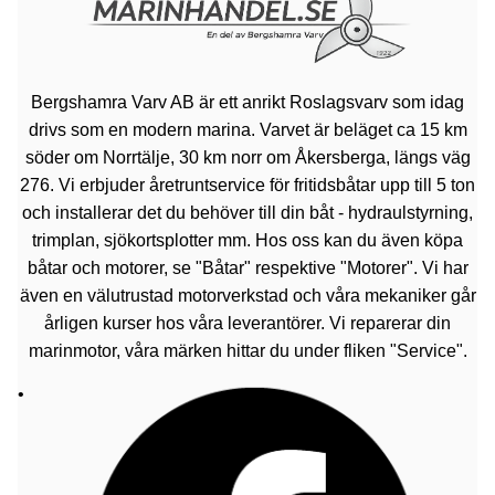
Bergshamra Varv AB är ett anrikt Roslagsvarv som idag
drivs som en modern marina. Varvet är beläget ca 15 km
söder om Norrtälje, 30 km norr om Åkersberga, längs väg
276. Vi erbjuder åretruntservice för fritidsbåtar upp till 5 ton
och installerar det du behöver till din båt - hydraulstyrning,
trimplan, sjökortsplotter mm. Hos oss kan du även köpa
båtar och motorer, se "Båtar" respektive "Motorer". Vi har
även en välutrustad motorverkstad och våra mekaniker går
årligen kurser hos våra leverantörer. Vi reparerar din
marinmotor, våra märken hittar du under fliken "Service".