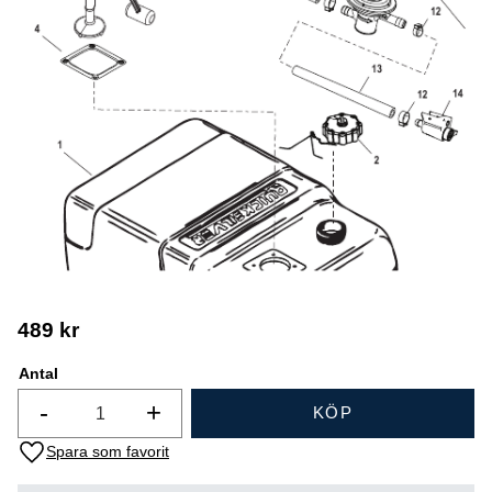
489
kr
Antal
-
+
KÖP
Lägg till i favoriter