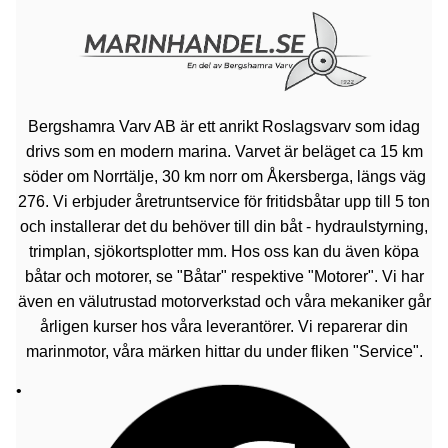
Bergshamra Varv AB är ett anrikt Roslagsvarv som idag
drivs som en modern marina. Varvet är beläget ca 15 km
söder om Norrtälje, 30 km norr om Åkersberga, längs väg
276. Vi erbjuder åretruntservice för fritidsbåtar upp till 5 ton
och installerar det du behöver till din båt - hydraulstyrning,
trimplan, sjökortsplotter mm. Hos oss kan du även köpa
båtar och motorer, se "Båtar" respektive "Motorer". Vi har
även en välutrustad motorverkstad och våra mekaniker går
årligen kurser hos våra leverantörer. Vi reparerar din
marinmotor, våra märken hittar du under fliken "Service".