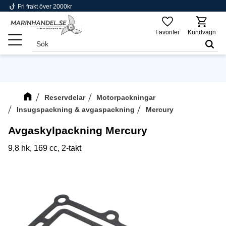
phishing
Fri frakt över 2000kr
Meny
Favoriter
Kundvagn
Reservdelar
Motorpackningar
Insugspackning & avgaspackning
Mercury
Avgaskylpackning Mercury
9,8 hk, 169 cc, 2-takt