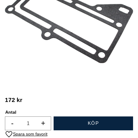
172
kr
Antal
-
+
KÖP
Lägg till i favoriter