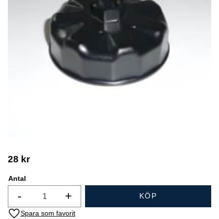
28
kr
Antal
-
+
KÖP
Lägg till i favoriter