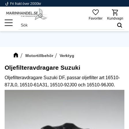
phishing
Fri frakt över 2000kr
Meny
Favoriter
Kundvagn
Motortillbehör
Verktyg
Oljefilteravdragare Suzuki
Oljefilteravdragare Suzuki DF, passar oljefilter art 16510-
87JL0, 16510-61A31, 16510-92J00 och 16510-96J00.