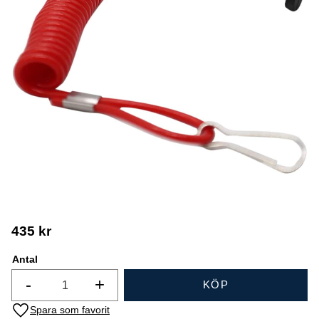
435
kr
Antal
-
+
KÖP
Lägg till i favoriter