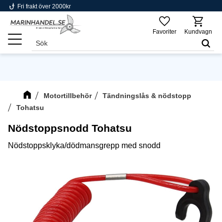
phishing
Fri frakt över 2000kr
Meny
Favoriter
Kundvagn
Motortillbehör
Tändningslås & nödstopp
Tohatsu
Nödstoppsnodd Tohatsu
Nödstoppsklyka/dödmansgrepp med snodd