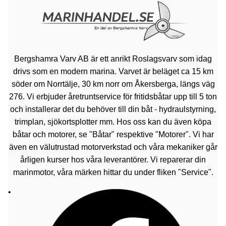
Bergshamra Varv AB är ett anrikt Roslagsvarv som idag
drivs som en modern marina. Varvet är beläget ca 15 km
söder om Norrtälje, 30 km norr om Åkersberga, längs väg
276. Vi erbjuder åretruntservice för fritidsbåtar upp till 5 ton
och installerar det du behöver till din båt - hydraulstyrning,
trimplan, sjökortsplotter mm. Hos oss kan du även köpa
båtar och motorer, se "Båtar" respektive "Motorer". Vi har
även en välutrustad motorverkstad och våra mekaniker går
årligen kurser hos våra leverantörer. Vi reparerar din
marinmotor, våra märken hittar du under fliken "Service".