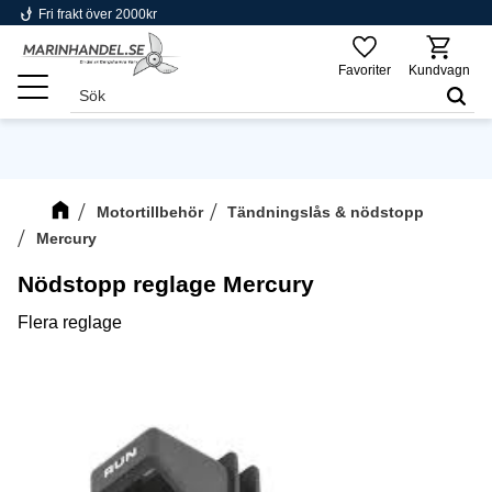
phishing
Fri frakt över 2000kr
Meny
Favoriter
Kundvagn
Motortillbehör
Tändningslås & nödstopp
Mercury
Nödstopp reglage Mercury
Flera reglage