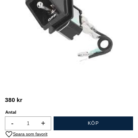
380
kr
Antal
-
+
KÖP
Lägg till i favoriter