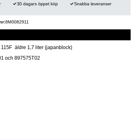
r
30 dagars öppet köp
Snabba leveranser
nr
8M0082911
- 115F äldre 1,7 liter (japanblock)
T01 och 897575T02