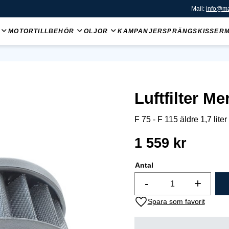
Mail:
info@ma
MOTORTILLBEHÖR
OLJOR
KAMPANJER
SPRÄNGSKISSER
Luftfilter Me
F 75 - F 115 äldre 1,7 liter
1 559
kr
Antal
-
+
Lägg till i favoriter