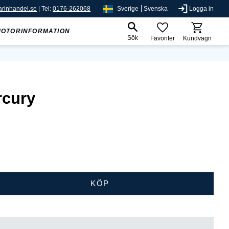
rinhandel.se
| Tel:
0176-262068
Sverige
Svenska
Logga in
MOTORINFORMATION
Sök
Favoriter
Kundvagn
rcury
KÖP