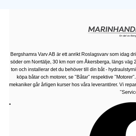
Bergshamra Varv AB är ett anrikt Roslagsvarv som idag dr
söder om Norrtälje, 30 km norr om Åkersberga, längs väg 276.
ton och installerar det du behöver till din båt - hydraulsty
köpa båtar och motorer, se "Båtar" respektive "Motorer"
mekaniker går årligen kurser hos våra leverantörer. Vi repar
"Servic