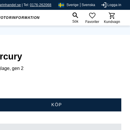
rinhandel.se
| Tel:
0176-262068
Sverige
Svenska
Logga in
MOTORINFORMATION
Sök
Favoriter
Kundvagn
rcury
glage, gen 2
KÖP