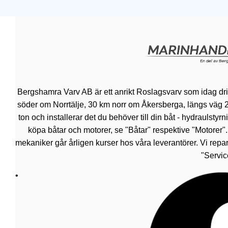
Bergshamra Varv AB är ett anrikt Roslagsvarv som idag dr
söder om Norrtälje, 30 km norr om Åkersberga, längs väg 276.
ton och installerar det du behöver till din båt - hydraulsty
köpa båtar och motorer, se "Båtar" respektive "Motorer"
mekaniker går årligen kurser hos våra leverantörer. Vi repar
"Servic