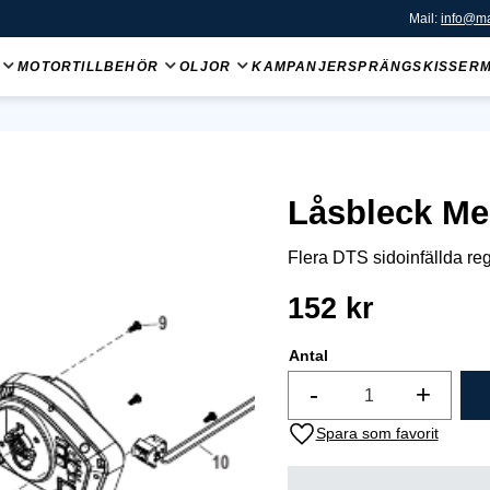
Mail:
info@ma
MOTORTILLBEHÖR
OLJOR
KAMPANJER
SPRÄNGSKISSER
Låsbleck Me
Flera DTS sidoinfällda re
152
kr
Antal
-
+
Lägg till i favoriter