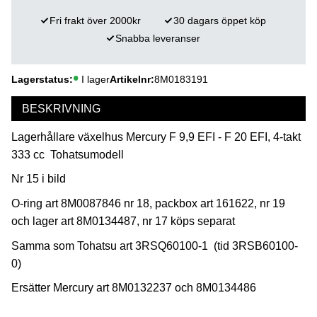
Fri frakt över 2000kr
30 dagars öppet köp
Snabba leveranser
Lagerstatus
I lager
Artikelnr
8M0183191
BESKRIVNING
Lagerhållare växelhus Mercury F 9,9 EFI - F 20 EFI, 4-takt
333 cc Tohatsumodell
Nr 15 i bild
O-ring art 8M0087846 nr 18, packbox art 161622, nr 19
och lager art 8M0134487, nr 17 köps separat
Samma som Tohatsu art 3RSQ60100-1 (tid 3RSB60100-
0)
Ersätter Mercury art 8M0132237 och 8M0134486