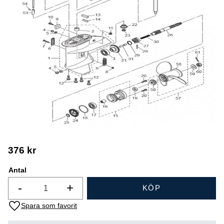
376
kr
Antal
-
+
KÖP
Lägg till i favoriter