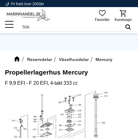
phishing
Fri frakt över 2000kr
Meny
Favoriter
Kundvagn
Reservdelar
Växelhusdelar
Mercury
Propellerlagerhus Mercury
F 9,9 EFI - F 20 EFI, 4-takt 333 cc