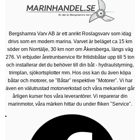
Bergshamra Varv AB är ett anrikt Roslagsvarv som idag
drivs som en modern marina. Varvet är beläget ca 15 km
söder om Norrtälje, 30 km norr om Åkersberga, längs väg
276. Vi erbjuder åretruntservice för fritidsbåtar upp till 5 ton
och installerar det du behöver till din båt - hydraulstyrning,
trimplan, sjökortsplotter mm. Hos oss kan du även köpa
båtar och motorer, se "Båtar" respektive "Motorer". Vi har
även en välutrustad motorverkstad och våra mekaniker går
årligen kurser hos våra leverantörer. Vi reparerar din
marinmotor, våra märken hittar du under fliken "Service".