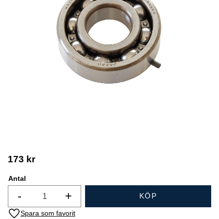
173
kr
Antal
-
+
KÖP
Lägg till i favoriter