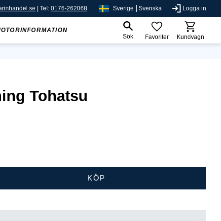
rinhandel.se
| Tel:
0176-262068
Sverige
Svenska
Logga in
MOTORINFORMATION
Sök
Favoriter
Kundvagn
ing Tohatsu
KÖP