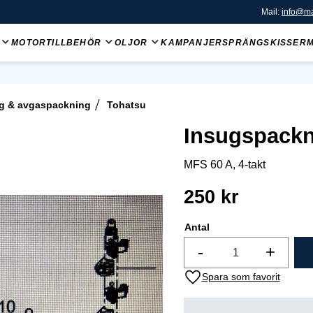
Mail:
info@ma
MOTORTILLBEHÖR
OLJOR
KAMPANJER
SPRÄNGSKISSER
g & avgaspackning
Tohatsu
Insugspackn
MFS 60 A, 4-takt
250
kr
Antal
-
+
Lägg till i favoriter