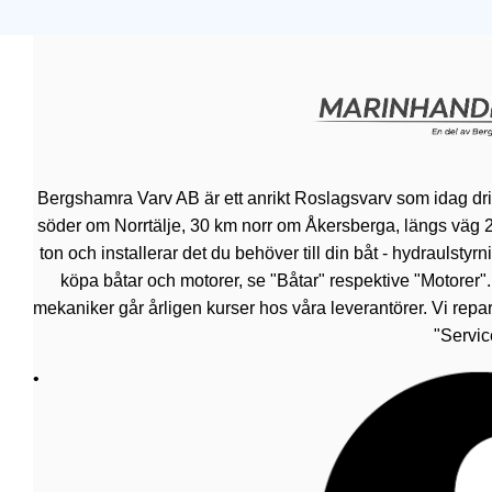
Bergshamra Varv AB är ett anrikt Roslagsvarv som idag dr
söder om Norrtälje, 30 km norr om Åkersberga, längs väg 276.
ton och installerar det du behöver till din båt - hydraulsty
köpa båtar och motorer, se "Båtar" respektive "Motorer"
mekaniker går årligen kurser hos våra leverantörer. Vi repar
"Servic