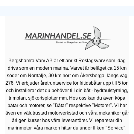
Bergshamra Varv AB är ett anrikt Roslagsvarv som idag
drivs som en modern marina. Varvet är beläget ca 15 km
söder om Norrtälje, 30 km norr om Åkersberga, längs väg
276. Vi erbjuder åretruntservice för fritidsbåtar upp till 5 ton
och installerar det du behöver till din båt - hydraulstyrning,
trimplan, sjökortsplotter mm. Hos oss kan du även köpa
båtar och motorer, se "Båtar" respektive "Motorer". Vi har
även en välutrustad motorverkstad och våra mekaniker går
årligen kurser hos våra leverantörer. Vi reparerar din
marinmotor, våra märken hittar du under fliken "Service".