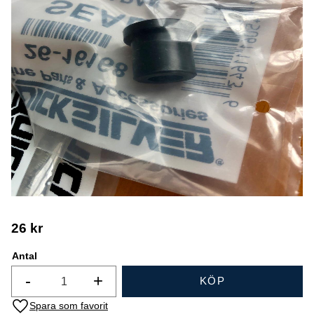
26
kr
Antal
-
+
KÖP
Lägg till i favoriter