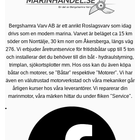
Bergshamra Varv AB är ett anrikt Roslagsvarv som idag
drivs som en modern marina. Varvet är beläget ca 15 km
söder om Norrtälje, 30 km norr om Åkersberga, längs väg
276. Vi erbjuder åretruntservice för fritidsbåtar upp till 5 ton
och installerar det du behöver till din båt - hydraulstyrning,
trimplan, sjökortsplotter mm. Hos oss kan du även köpa
båtar och motorer, se "Båtar" respektive "Motorer". Vi har
även en välutrustad motorverkstad och våra mekaniker går
årligen kurser hos våra leverantörer. Vi reparerar din
marinmotor, våra märken hittar du under fliken "Service".