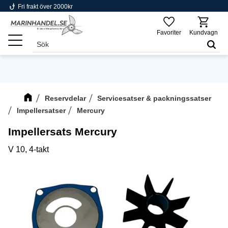
phishing
Fri frakt över 2000kr
Meny
Favoriter
Kundvagn
Reservdelar
Servicesatser & packningssatser
Impellersatser
Mercury
Impellersats Mercury
V 10, 4-takt