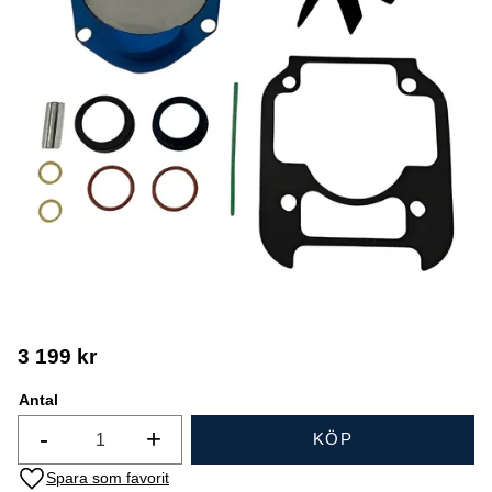
3 199
kr
Antal
-
+
KÖP
Lägg till i favoriter