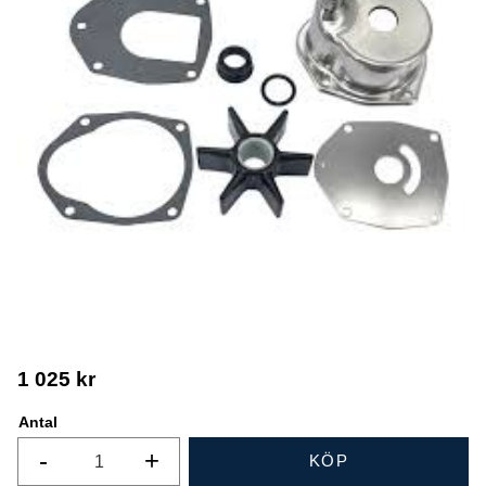
1 025
kr
Antal
-
+
KÖP