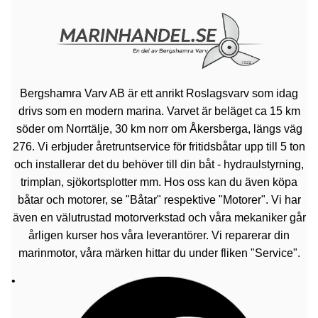
Bergshamra Varv AB är ett anrikt Roslagsvarv som idag
drivs som en modern marina. Varvet är beläget ca 15 km
söder om Norrtälje, 30 km norr om Åkersberga, längs väg
276. Vi erbjuder åretruntservice för fritidsbåtar upp till 5 ton
och installerar det du behöver till din båt - hydraulstyrning,
trimplan, sjökortsplotter mm. Hos oss kan du även köpa
båtar och motorer, se "Båtar" respektive "Motorer". Vi har
även en välutrustad motorverkstad och våra mekaniker går
årligen kurser hos våra leverantörer. Vi reparerar din
marinmotor, våra märken hittar du under fliken "Service".